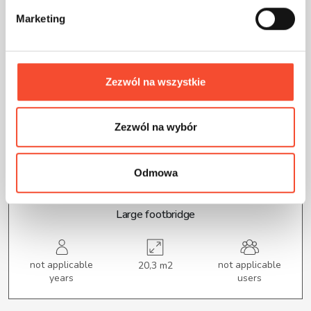
d
Marketing
y
Zezwól na wszystkie
Zezwól na wybór
0250002
DOG PLAYGROUND
Odmowa
Large footbridge
not applicable
not applicable
20,3 m2
years
users