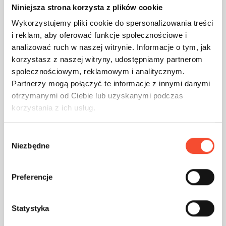
Niniejsza strona korzysta z plików cookie
Wykorzystujemy pliki cookie do spersonalizowania treści
i reklam, aby oferować funkcje społecznościowe i
analizować ruch w naszej witrynie. Informacje o tym, jak
korzystasz z naszej witryny, udostępniamy partnerom
0250015
DOG PLAYGROUND
społecznościowym, reklamowym i analitycznym.
Partnerzy mogą połączyć te informacje z innymi danymi
otrzymanymi od Ciebie lub uzyskanymi podczas
Lanyard hanger
korzystania z ich usług.
not applicable
not applicable
1,8 m2
W
years
users
Niezbędne
y
b
ó
Preferencje
r
z
g
Statystyka
o