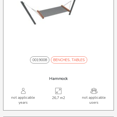
0019008
BENCHES, TABLES
Hammock
not applicable
not applicable
26,7 m2
years
users