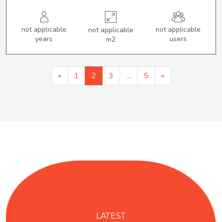
not applicable
not applicable
not applicable
years
users
m2
«
1
2
3
…
5
»
LATEST