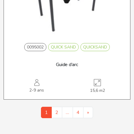
0095002
QUICK SAND
QUICKSAND
Guide d’arc
2-9 ans
15,6 m2
1
2
…
4
»