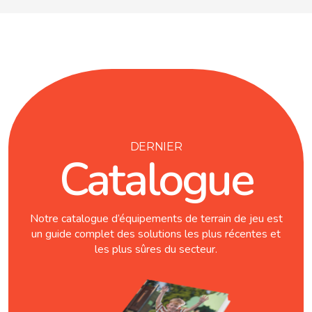
DERNIER
Catalogue
Notre catalogue d’équipements de terrain de jeu est
un guide complet des solutions les plus récentes et
les plus sûres du secteur.