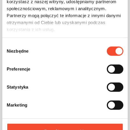
korzystasz z naszej witryny, udostępniamy partnerom
0280063
społecznościowym, reklamowym i analitycznym.
Partnerzy mogą połączyć te informacje z innymi danymi
otrzymanymi od Ciebie lub uzyskanymi podczas
Cabane en Flox avec bancs
korzystania z ich usług.
W
3-18 ans
8 util.
19,46 m2
Niezbędne
y
b
ó
Preferencje
r
z
g
Statystyka
o
d
Marketing
y