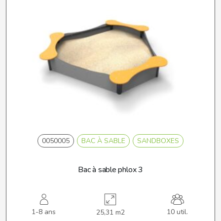
0050005
BAC À SABLE
SANDBOXES
Bac à sable phlox 3
1-8 ans
10 util.
25,31 m2