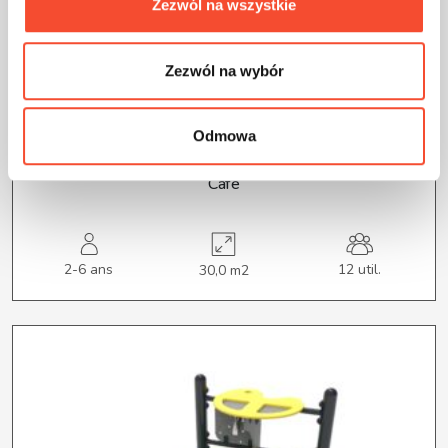
Zezwól na wszystkie
Zezwól na wybór
0210005
MINI CITY
Odmowa
Café
2-6 ans
12 util.
30,0 m2