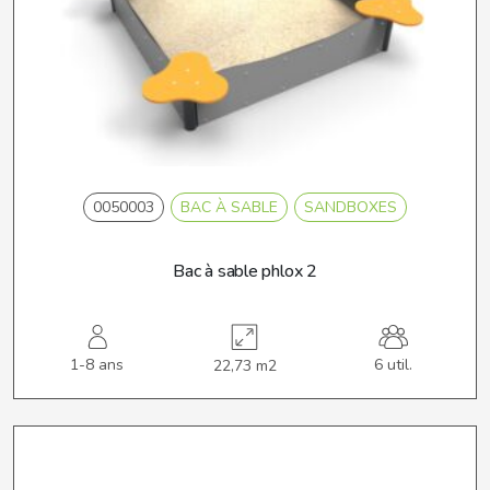
0050003
BAC À SABLE
SANDBOXES
Bac à sable phlox 2
1-8 ans
6 util.
22,73 m2