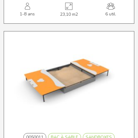
1-8 ans
6 util.
23,10 m2
0050011
BAC À SABLE
SANDBOXES