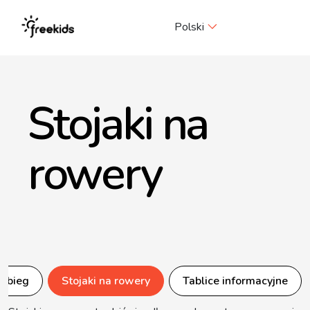
Me
Polski
Stojaki na
rowery
wybieg
Stojaki na rowery
Tablice informacyjne