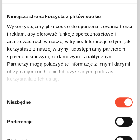
Stojak na rowery Urban
Niniejsza strona korzysta z plików cookie
Wykorzystujemy pliki cookie do spersonalizowania treści
i reklam, aby oferować funkcje społecznościowe i
analizować ruch w naszej witrynie. Informacje o tym, jak
korzystasz z naszej witryny, udostępniamy partnerom
społecznościowym, reklamowym i analitycznym.
Partnerzy mogą połączyć te informacje z innymi danymi
otrzymanymi od Ciebie lub uzyskanymi podczas
korzystania z ich usług.
W
Niezbędne
y
b
ó
Preferencje
r
z