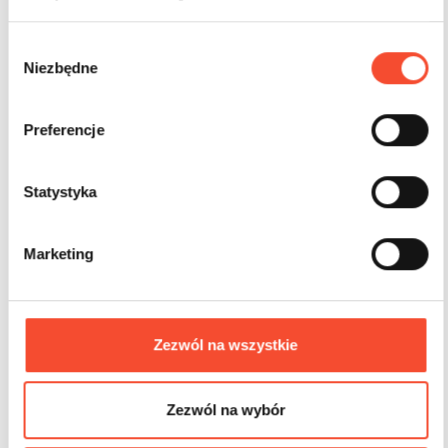
0360001
БЕСЕДКИ ПЕРГОЛЫ
Портал с перголой «Мечта
W
Niezbędne
y
b
ó
Preferencje
r
z
g
Statystyka
o
d
Marketing
y
Zezwól na wszystkie
Zezwól na wybór