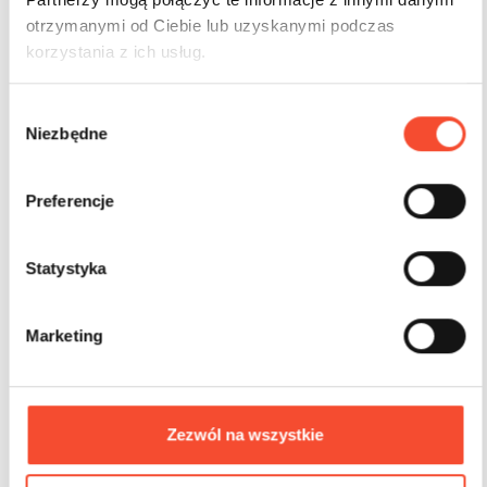
otrzymanymi od Ciebie lub uzyskanymi podczas
korzystania z ich usług.
W
Niezbędne
y
b
ó
Preferencje
r
0098087
БЕСПЛАТНЫЕ СТИЛИ
z
Скайлэб С4
g
Statystyka
o
d
Marketing
3-15 лет
82 польз.
158,0 m2
y
Zezwól na wszystkie