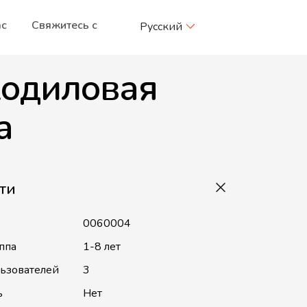
ас
Свяжитесь с
Русский
одиловая
а
ти
0060004
ппа
1-8 лет
льзователей
3
ь
Нет