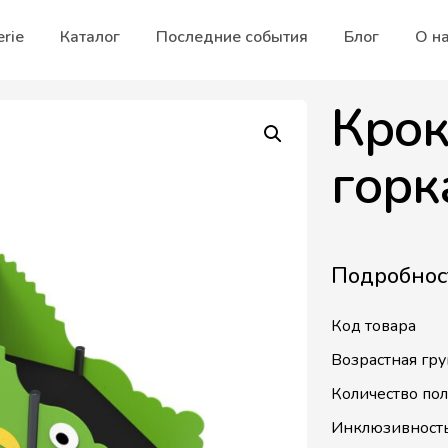
erie
Каталог
Последние события
Блог
О н
Крок
горк
Подробнос
Код товара
Возрастная гру
Количество по
Инклюзивност