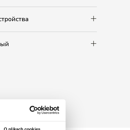
стройства
мый
O plikach cookies