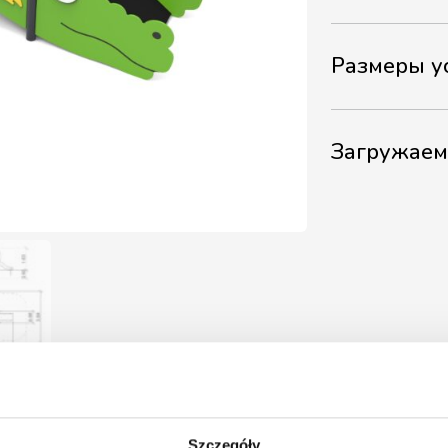
Размеры у
Загружае
Szczegóły