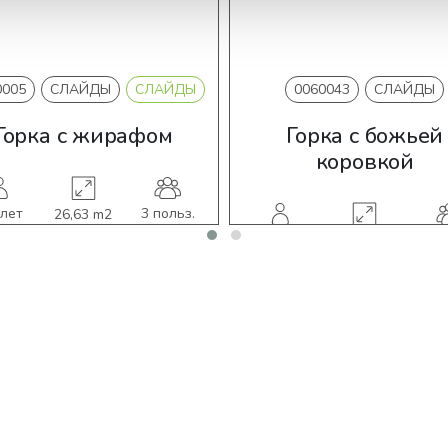
0005
СЛАЙДЫ
СЛАЙДЫ
0060043
СЛАЙДЫ
Горка с жирафом
Горка с божьей
коровкой
 лет
3 польз.
26,63 m2
1-8 лет
3 п
17,22 m2