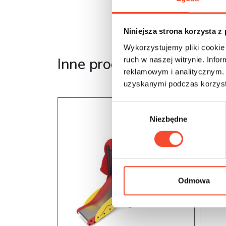
Niniejsza strona korzysta z
Wykorzystujemy pliki cookie 
Inne produkty z tej serii
ruch w naszej witrynie. Inf
reklamowym i analitycznym. 
uzyskanymi podczas korzysta
W
Niezbędne
y
b
ó
r
z
g
Odmowa
o
d
y