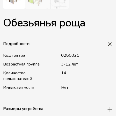
Обезьянья роща
Подробности
Код товара
0280021
Возрастная группа
3-12 лет
Количество
14
пользователей
Инклюзивность
Нет
Размеры устройства