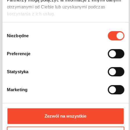
otrzymanymi od Ciebie lub uzyskanymi podczas
korzystania z ich usług.
W
Niezbędne
y
b
0113026
ПРЫГАТЬ! Древесина
ó
Preferencje
r
Хоп! Дерево 6
z
g
Statystyka
o
3-12 лет
38 польз.
78,2 m2
d
Marketing
y
Zezwól na wszystkie