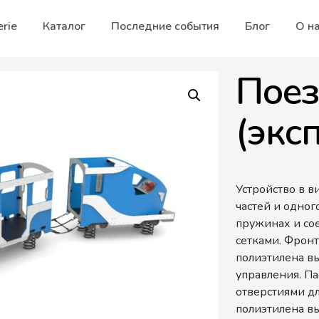
erie
Каталог
Последние события
Блог
О н
Поез
(экс
Устройство в в
частей и одног
пружинах и со
сетками. Фрон
полиэтилена в
управления. П
отверстиями дл
полиэтилена вы