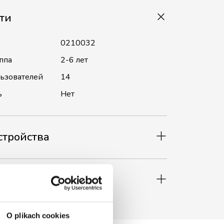
ти
0210032
ппа
2-6 лет
льзователей
14
ь
Нет
стройства
мый
O plikach cookies