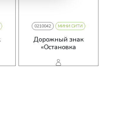
0210042
МИНИ СИТИ
021004
к
Дорожный знак
Знак «
«Остановка
2-6 лет