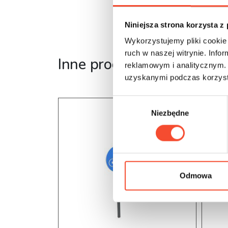
Niniejsza strona korzysta z
Wykorzystujemy pliki cookie 
ruch w naszej witrynie. Inf
Inne produkty z tej serii
reklamowym i analitycznym. 
uzyskanymi podczas korzysta
W
Niezbędne
y
b
ó
r
z
g
Odmowa
o
d
y