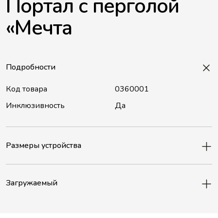
Портал с перголой
«Мечта
Подробности
Код товара
0360001
Инклюзивность
Да
Размеры устройства
Загружаемый