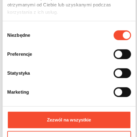
otrzymanymi od Ciebie lub uzyskanymi podczas
korzystania z ich usług.
W
Niezbędne
y
b
0113026
ПРЫГАТЬ! Древесина
ó
Preferencje
Хоп! Дерево 6
r
z
g
Statystyka
3-12 лет
38 польз.
78,2 m2
o
d
Marketing
y
Zezwól na wszystkie