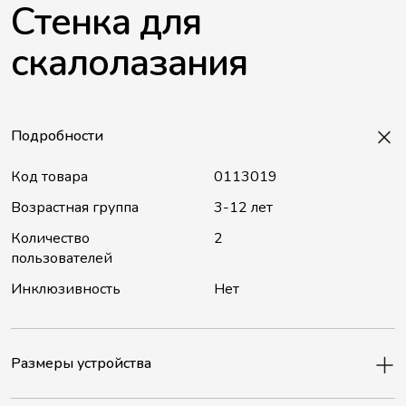
Стенка для
скалолазания
Подробности
Код товара
0113019
Возрастная группа
3-12 лет
Количество
2
пользователей
Инклюзивность
Нет
Размеры устройства