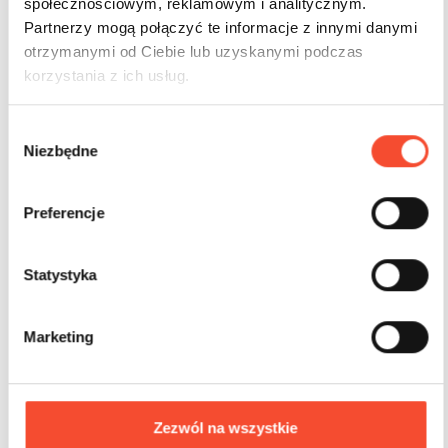
społecznościowym, reklamowym i analitycznym.
Partnerzy mogą połączyć te informacje z innymi danymi
otrzymanymi od Ciebie lub uzyskanymi podczas
korzystania z ich usług.
W
Niezbędne
y
b
ó
0080010
SPIDER
Preferencje
r
Tarantel
z
g
Statystyka
o
4-12 Jahre
80 Nutzer
d
196,10 m2
Marketing
y
Zezwól na wszystkie