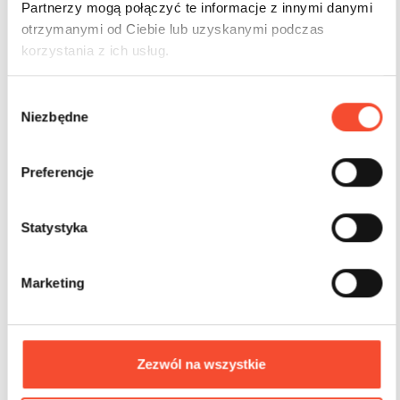
Partnerzy mogą połączyć te informacje z innymi danymi
otrzymanymi od Ciebie lub uzyskanymi podczas
korzystania z ich usług.
W
Niezbędne
y
0301015
b
ó
Trampolinkreis L (124)
Preferencje
r
z
g
Statystyka
4-15 Jahre
1 Nutzer
14,10 m2
o
d
Marketing
y
Zezwól na wszystkie