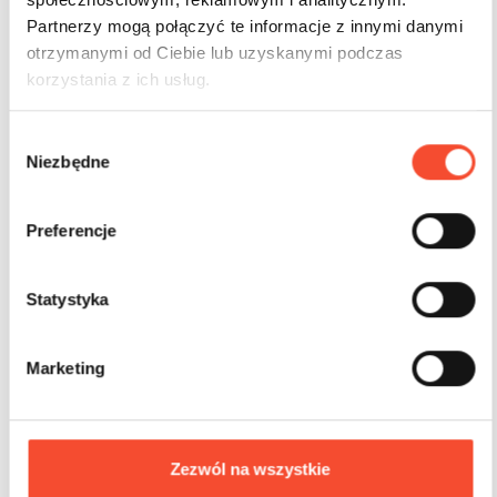
Partnerzy mogą połączyć te informacje z innymi danymi
otrzymanymi od Ciebie lub uzyskanymi podczas
korzystania z ich usług.
W
0280093
FREE STYLE
Niezbędne
y
b
Verteidiger cool
ó
Preferencje
r
z
3-15 Jahre
21 Nutzer
45,0 m2
g
Statystyka
o
d
Marketing
y
Zezwól na wszystkie