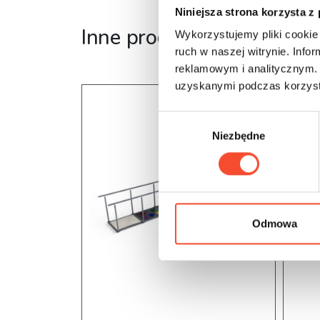
Niniejsza strona korzysta z
Inne produkty z tej serii
Wykorzystujemy pliki cookie 
ruch w naszej witrynie. Inf
reklamowym i analitycznym. 
uzyskanymi podczas korzysta
W
Niezbędne
y
b
ó
r
z
g
Odmowa
o
d
y