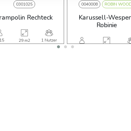
0301025
0040008
ROBIN WOO
rampolin Rechteck
Karussell-Wespe
Robinie
15
1 Nutzer
29 m2
hre
3-12
3 N
23,75 m2
Jahre