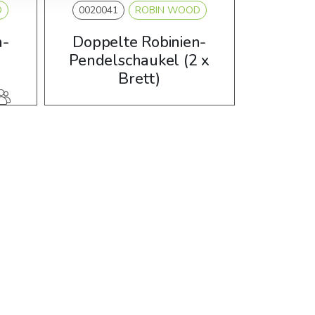
D
0020041
ROBIN WOOD
n-
Doppelte Robinien-
Pendelschaukel (2 x
Brett)
4-15
Jahre
utzer
3-12
2 Nutzer
22,1 m2
Jahre
m2