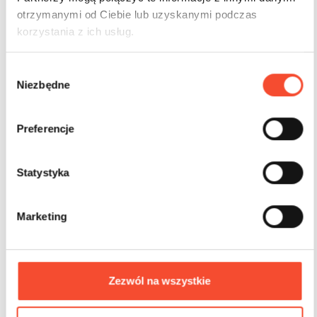
otrzymanymi od Ciebie lub uzyskanymi podczas
korzystania z ich usług.
W
Niezbędne
0301015
y
b
Trampolinkreis L (124)
ó
Preferencje
r
z
4-15 Jahre
1 Nutzer
14,10 m2
g
Statystyka
o
d
Marketing
y
Zezwól na wszystkie