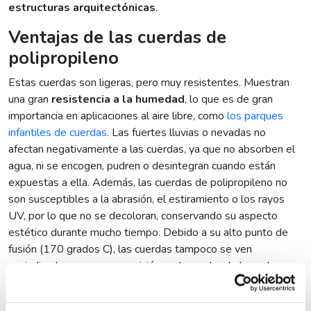
estructuras arquitectónicas
.
Ventajas de las cuerdas de
polipropileno
Estas cuerdas son ligeras, pero muy resistentes. Muestran
una gran
resistencia a la humedad
, lo que es de gran
importancia en aplicaciones al aire libre, como
los parques
infantiles de cuerdas
. Las fuertes lluvias o nevadas no
afectan negativamente a las cuerdas, ya que no absorben el
agua, ni se encogen, pudren o desintegran cuando están
expuestas a ella. Además, las cuerdas de polipropileno no
son susceptibles a la abrasión, el estiramiento o los rayos
UV, por lo que no se decoloran, conservando su aspecto
estético durante mucho tiempo. Debido a su alto punto de
fusión (170 grados C), las cuerdas tampoco se ven
perjudicadas por una exposición prolongada a la luz solar
intensa. El frío tampoco es un problema: las cuerdas no se
ponen rígidas en invierno y, por tanto,
no pierden su