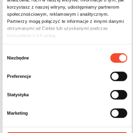
korzystasz z naszej witryny, udostępniamy partnerom
społecznościowym, reklamowym i analitycznym.
Partnerzy mogą połączyć te informacje z innymi danymi
otrzymanymi od Ciebie lub uzyskanymi podczas
korzystania z ich usług.
W
Niezbędne
y
b
ó
Preferencje
r
z
g
Statystyka
0150029
STREET WORKOUT
o
Manguera de escalera horizontal
d
Marketing
y
14+ años
140 kg usuarios
17,0 m2