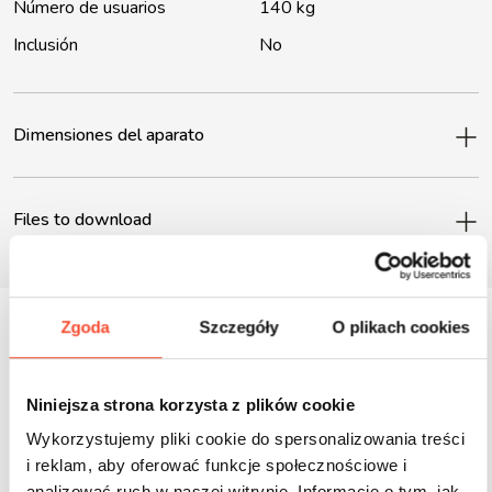
Número de usuarios
140 kg
Inclusión
No
Dimensiones del aparato
Files to download
Zgoda
Szczegóły
O plikach cookies
Inne produkty z tej serii
Niniejsza strona korzysta z plików cookie
Wykorzystujemy pliki cookie do spersonalizowania treści
i reklam, aby oferować funkcje społecznościowe i
analizować ruch w naszej witrynie. Informacje o tym, jak