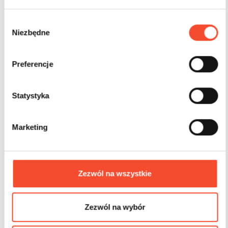
W
Niezbędne
y
b
ó
0280123
Preferencje
r
Tablas del cajón de arena C
z
g
Statystyka
o
1-8 años
1 usuarios
d
Marketing
y
Zezwól na wszystkie
Zezwól na wybór