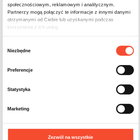
społecznościowym, reklamowym i analitycznym.
Partnerzy mogą połączyć te informacje z innymi danymi
otrzymanymi od Ciebie lub uzyskanymi podczas
korzystania z ich usług.
W
Niezbędne
y
b
ó
Preferencje
r
z
0094010
ELIPSO
g
Statystyka
o
Diapositiva
d
Marketing
y
2-5 años
1 usuarios
13,6 m2
Zezwól na wszystkie