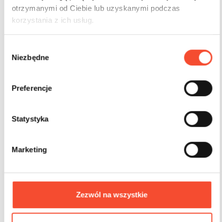
otrzymanymi od Ciebie lub uzyskanymi podczas
korzystania z ich usług.
W
Niezbędne
y
b
0111034
CASTLE
ó
Preferencje
Château 8
r
z
g
Statystyka
3-12 ans
31 util.
50 m2
o
d
Marketing
y
Zezwól na wszystkie