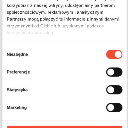
korzystasz z naszej witryny, udostępniamy partnerom
społecznościowym, reklamowym i analitycznym.
Partnerzy mogą połączyć te informacje z innymi danymi
otrzymanymi od Ciebie lub uzyskanymi podczas
korzystania z ich usług.
W
Niezbędne
y
b
ó
Preferencje
r
z
0210037
MINI CITY
g
Statystyka
Panneau de signalisation pour piste cyclable
o
d
Marketing
y
2-6 ans