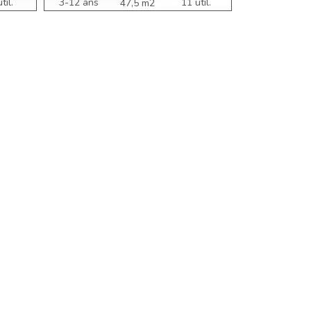
til.
3-12 ans
11 util.
3-12 ans
47,5 m2