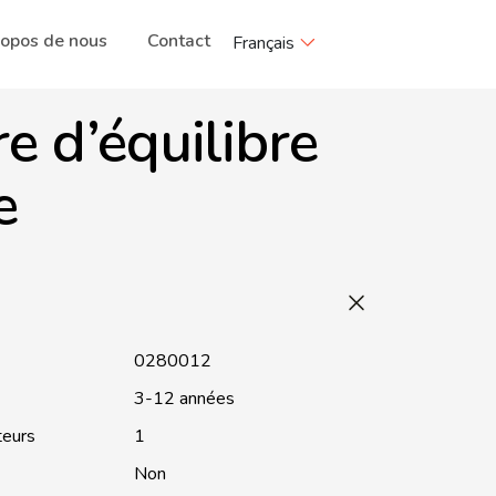
ropos de nous
Contact
Français
e d’équilibre
e
0280012
3-12 années
teurs
1
Non