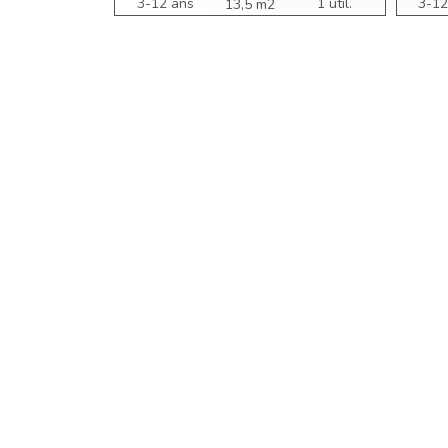
3-12 ans
1 util.
3-12
13,5 m2