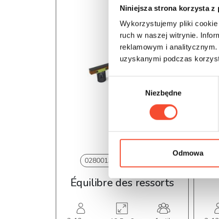
Niniejsza strona korzysta z
Wykorzystujemy pliki cookie 
ruch w naszej witrynie. Inf
reklamowym i analitycznym. 
uzyskanymi podczas korzysta
W
Niezbędne
y
b
ó
r
z
g
Odmowa
0280013
HOP! Wood
o
d
Équilibre des ressorts
y