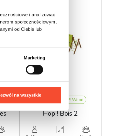
ołecznościowe i analizować
artnerom społecznościowym,
anymi od Ciebie lub
Marketing
ezwól na wszystkie
0113002
HOP! Wood
01130
ées
Hop ! Bois 2
Ho