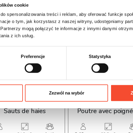
 plików cookie
do spersonalizowania treści i reklam, aby oferować funkcje sp
ormacje o tym, jak korzystasz z naszej witryny, udostępniamy p
Partnerzy mogą połączyć te informacje z innymi danymi otrzym
nia z ich usług.
Preferencje
Statystyka
Zezwól na wybór
Z
0280014
HOP! Wood
0113024
HOP! Wood
Sauts de haies
Poutre avec poign