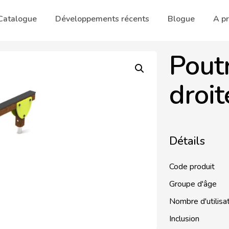
Catalogue
Développements récents
Blogue
A p
Poutr
droit
Détails
Code produit
Groupe d'âge
Nombre d'utilisa
Inclusion