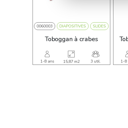
0060003
DIAPOSITIVES
SLIDES
Toboggan à crabes
To
1-8 ans
3 util.
1-8
15,87 m2