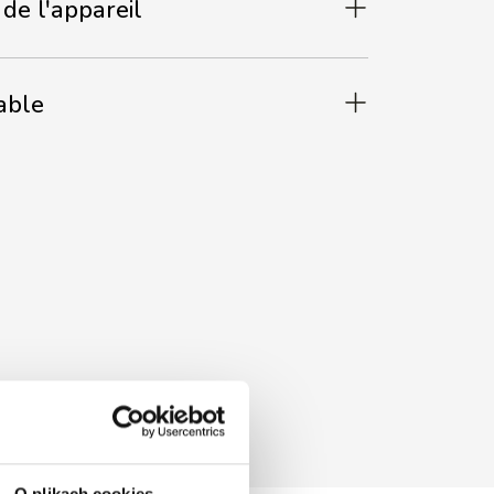
de l'appareil
able
O plikach cookies