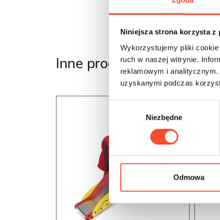
Niniejsza strona korzysta z
Wykorzystujemy pliki cookie 
Inne produkty z tej serii
ruch w naszej witrynie. Inf
reklamowym i analitycznym. 
uzyskanymi podczas korzysta
W
Niezbędne
y
b
ó
r
z
g
Odmowa
o
d
y