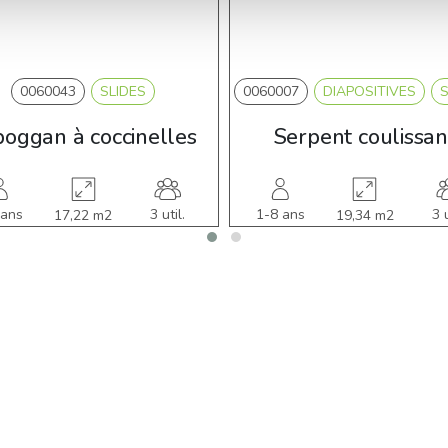
0060043
SLIDES
0060007
DIAPOSITIVES
S
boggan à coccinelles
Serpent coulissan
 ans
3 util.
1-8 ans
3 u
17,22 m2
19,34 m2