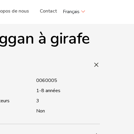
ropos de nous
Contact
Français
ggan à girafe
0060005
1-8 années
teurs
3
Non