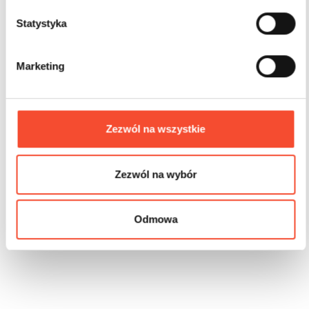
z
g
Statystyka
o
d
Marketing
y
Zezwól na wszystkie
0210042
MINI CITY
Panneau d’arrêt
Zezwól na wybór
2-6 ans
Odmowa