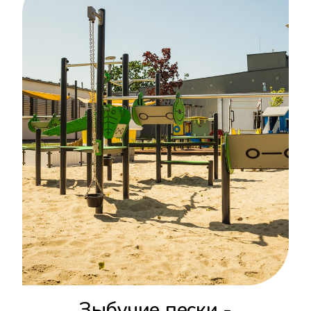
Зыбучие пески -