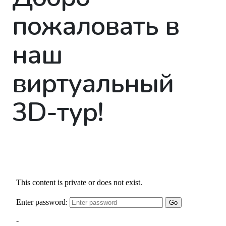
пожаловать в
наш
виртуальный
3D-тур!