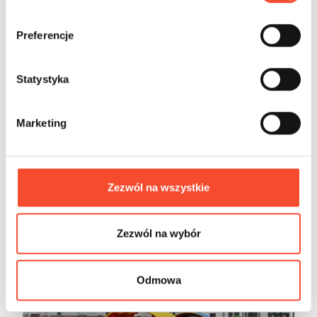
b
ó
Preferencje
r
z
g
Statystyka
o
Славия - Польша
d
Marketing
y
Zezwól na wszystkie
Zezwól na wybór
Odmowa