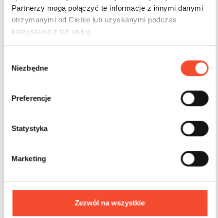
Partnerzy mogą połączyć te informacje z innymi danymi
otrzymanymi od Ciebie lub uzyskanymi podczas
korzystania z ich usług.
W
Niezbędne
y
b
ó
0280088
ПРЫГАТЬ! Металл
Preferencje
r
Подвижный мостик для детской площадки
z
g
Statystyka
o
3-12 лет
3 польз.
16,2 m2
d
Marketing
y
Zezwól na wszystkie