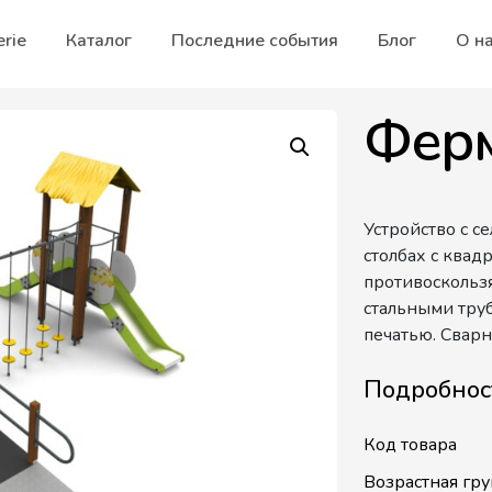
erie
Каталог
Последние события
Блог
О н
Фер
Устройство с 
столбах с ква
противоскольз
стальными труб
печатью. Сварн
Подробнос
Код товара
Возрастная гру