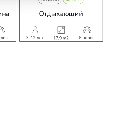
ина
Отдыхающий
ольз.
3-12 лет
6 польз.
3-12 лет
17,9 m2