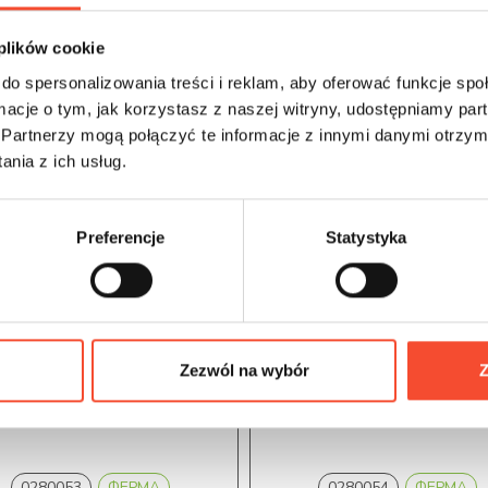
 plików cookie
do spersonalizowania treści i reklam, aby oferować funkcje sp
ormacje o tym, jak korzystasz z naszej witryny, udostępniamy p
Partnerzy mogą połączyć te informacje z innymi danymi otrzym
nia z ich usług.
Preferencje
Statystyka
Zezwól na wybór
Z
0280053
ФЕРМА
0280054
ФЕРМА