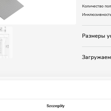
Количество по
Инклюзивност
Размеры у
Загружае
Szczegóły