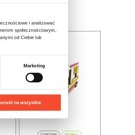
ołecznościowe i analizować
artnerom społecznościowym,
anymi od Ciebie lub
Marketing
ezwól na wszystkie
0280096
ФЕРМА
0116