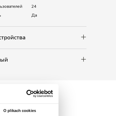
льзователей
24
ь
Да
стройства
мый
O plikach cookies