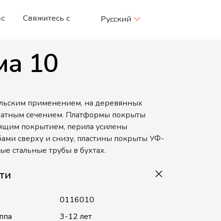
ас
Свяжитесь с
Русский
ма 10
сельским применением, на деревянных
дратным сечением. Платформы покрыты
ящим покрытием, перила усилены
ами сверху и снизу, пластины покрыты УФ-
ые стальные трубы в бухтах.
ти
0116010
ппа
3-12 лет