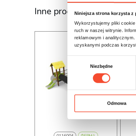
Inne produkty z tej serii
Niniejsza strona korzysta z
Wykorzystujemy pliki cookie 
ruch w naszej witrynie. Inf
reklamowym i analitycznym. 
uzyskanymi podczas korzysta
W
Niezbędne
y
b
ó
r
z
g
Odmowa
o
d
y
0116004
ФЕРМА