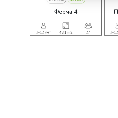
Ферма 4
П
3-12 лет
27
3-12
48,1 m2
польз.