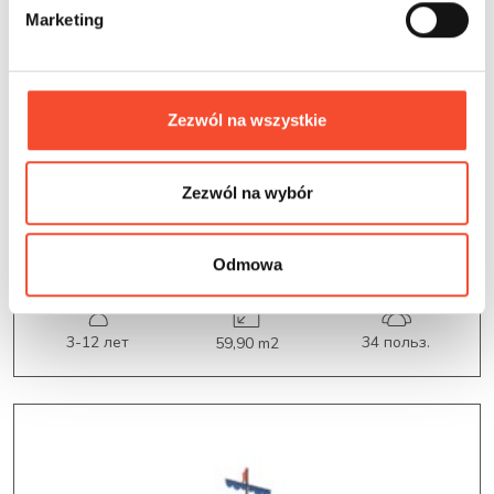
d
Marketing
y
Zezwól na wszystkie
0280067
У МОРЯ
Zezwól na wybór
Маяк
Odmowa
3-12 лет
34 польз.
59,90 m2