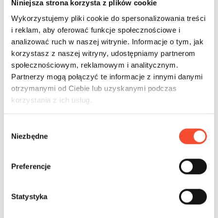
Niniejsza strona korzysta z plików cookie
Wykorzystujemy pliki cookie do spersonalizowania treści
i reklam, aby oferować funkcje społecznościowe i
0280072
У МОРЯ
analizować ruch w naszej witrynie. Informacje o tym, jak
korzystasz z naszej witryny, udostępniamy partnerom
Кракен
społecznościowym, reklamowym i analitycznym.
Partnerzy mogą połączyć te informacje z innymi danymi
otrzymanymi od Ciebie lub uzyskanymi podczas
korzystania z ich usług.
3-12 лет
24 польз.
81,09 m2
W
Niezbędne
y
b
ó
Preferencje
r
z
g
Statystyka
o