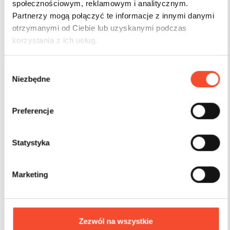
społecznościowym, reklamowym i analitycznym.
Partnerzy mogą połączyć te informacje z innymi danymi
otrzymanymi od Ciebie lub uzyskanymi podczas
korzystania z ich usług.
W
Niezbędne
y
b
0099013
BILDUNGSAUSSCHÜSSE
ó
Preferencje
EDUCATIONAL BOARDS
r
IQ Alphabet Tafel
z
g
Statystyka
o
1-7 Jahre
1 Nutzer
10,00 m2
d
Marketing
y
Zezwól na wszystkie