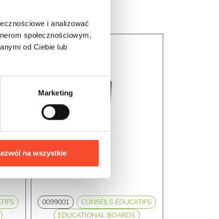
ołecznościowe i analizować
artnerom społecznościowym,
anymi od Ciebie lub
Marketing
ezwól na wszystkie
TIFS
0099001
CONSEILS ÉDUCATIFS
0099013
EDUCATIONAL BOARDS
EDUCA