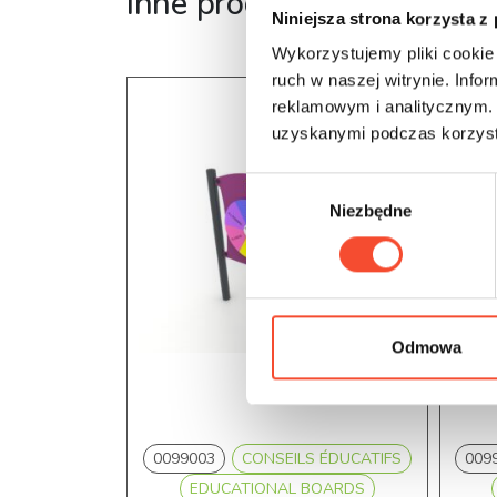
Inne produkty z tej serii
Niniejsza strona korzysta z
Wykorzystujemy pliki cookie 
ruch w naszej witrynie. Inf
reklamowym i analitycznym. 
uzyskanymi podczas korzysta
W
Niezbędne
y
b
ó
r
z
g
Odmowa
o
d
y
0099003
CONSEILS ÉDUCATIFS
009
EDUCATIONAL BOARDS