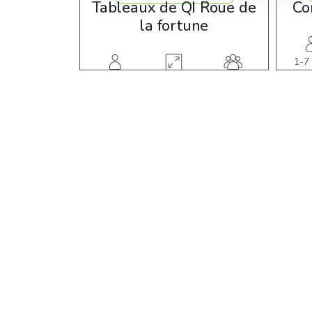
Tableaux de QI Roue de
Co
la fortune
1-7
1-7 ans
jeu en
10,00 m2
groupe
util.