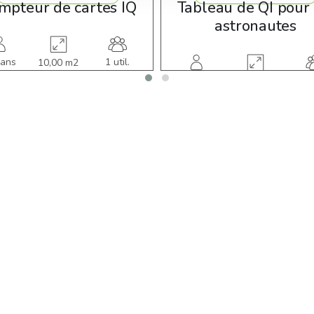
mpteur de cartes IQ
Tableau de QI pour 
astronautes
 ans
1 util.
10,00 m2
1-7 ans
2 u
10,00 m2