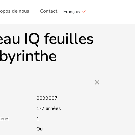
ropos de nous
Contact
Français
au IQ feuilles
byrinthe
0099007
1-7 années
teurs
1
Oui