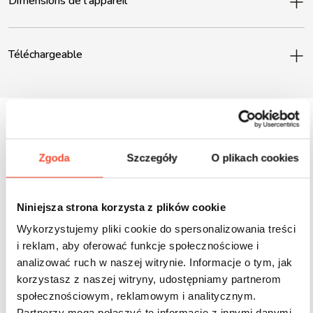
Dimensions de l'appareil
Téléchargeable
Zgoda
Szczegóły
O plikach cookies
Inne produkty z tej serii
Niniejsza strona korzysta z plików cookie
Wykorzystujemy pliki cookie do spersonalizowania treści
i reklam, aby oferować funkcje społecznościowe i
analizować ruch w naszej witrynie. Informacje o tym, jak
korzystasz z naszej witryny, udostępniamy partnerom
społecznościowym, reklamowym i analitycznym.
Partnerzy mogą połączyć te informacje z innymi danymi