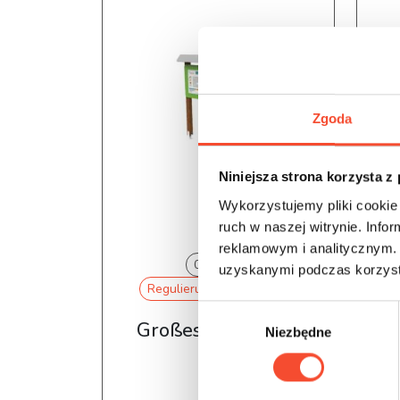
Zgoda
Niniejsza strona korzysta z
Wykorzystujemy pliki cookie 
ruch w naszej witrynie. Inf
reklamowym i analitycznym. 
0015004
uzyskanymi podczas korzysta
Regulierungsausschüsse
W
Großes Holzschild
Niezbędne
y
b
ó
r