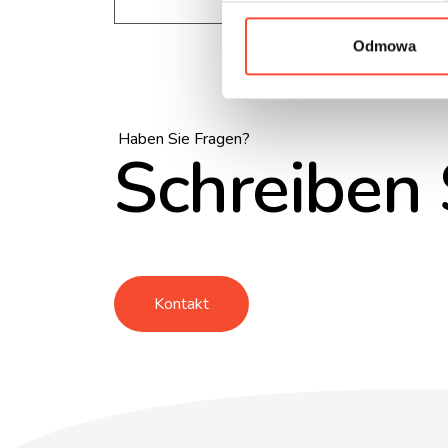
z
g
Odmowa
o
d
y
Haben Sie Fragen?
Schreiben 
Kontakt