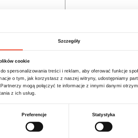
Szczegóły
 plików cookie
do spersonalizowania treści i reklam, aby oferować funkcje sp
ormacje o tym, jak korzystasz z naszej witryny, udostępniamy p
Partnerzy mogą połączyć te informacje z innymi danymi otrzym
0015002
nia z ich usług.
Regulierungsausschüsse
Große Stahlplatte
Preferencje
Statystyka