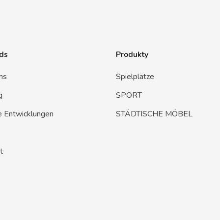
ds
Produkty
ns
Spielplätze
g
SPORT
e Entwicklungen
STÄDTISCHE MÖBEL
t