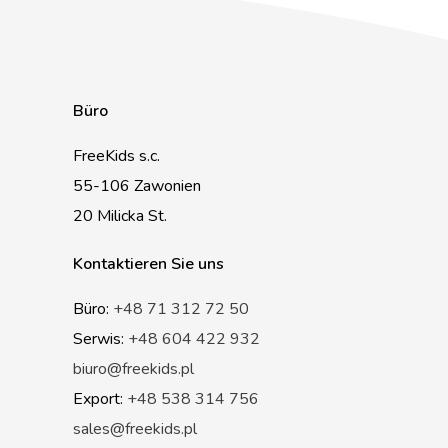
Büro
FreeKids s.c.
55-106 Zawonien
20 Milicka St.
Kontaktieren Sie uns
Büro:
+48 71 312 72 50
Serwis:
+48 604 422 932
biuro@freekids.pl
Export:
+48 538 314 756
sales@freekids.pl