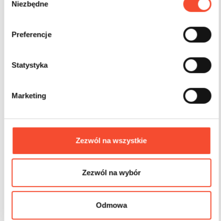
0015002
CONSEILS DE RÉGLEMENTATION
Niezbędne
y
b
Grande plaque d’acier
ó
Preferencje
r
z
g
Statystyka
o
d
Marketing
y
Zezwól na wszystkie
Zezwól na wybór
Odmowa