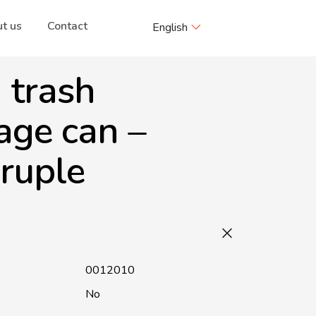
t us
Contact
English
 trash
age can –
ruple
0012010
No