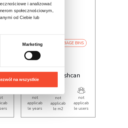
ołecznościowe i analizować
artnerom społecznościowym,
anymi od Ciebie lub
NS
0012003
GARBAGE BINS
Marketing
et
Urban trashcan
ezwól na wszystkie
ot
not
not
not
icab
applicab
applicab
applicab
sers
le years
le users
le m2