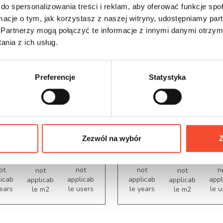
do spersonalizowania treści i reklam, aby oferować funkcje sp
ormacje o tym, jak korzystasz z naszej witryny, udostępniamy p
Partnerzy mogą połączyć te informacje z innymi danymi otrzym
nia z ich usług.
012006
GARBAGE BINS
0012001
GARBAGE BI
Preferencje
Statystyka
end waste basket –
single
Scandi wastebask
Zezwól na wybór
Z
ot
not
not
n
not
not
licab
applicab
applicab
appl
applicab
applicab
years
le users
le years
le u
le m2
le m2