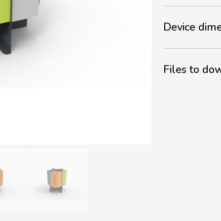
Device dim
Files to d