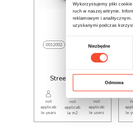
Wykorzystujemy pliki cookie 
ruch w naszej witrynie. Inf
reklamowym i analitycznym. 
uzyskanymi podczas korzysta
W
0012002
GARBAGE BINS
0
Niezbędne
y
b
ó
r
B
z
Street trashcan
g
Odmowa
o
d
not
not
n
not
y
applicab
applicab
app
applicab
le years
le users
le 
le m2