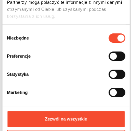
Partnerzy mogą połączyć te informacje z innymi danymi
otrzymanymi od Ciebie lub uzyskanymi podczas
korzystania z ich usług.
W
Niezbędne
y
b
ó
Preferencje
r
0280063
SINGLE
z
Flox hut with benches
g
Statystyka
o
d
Marketing
y
3-18 years
8 users
19,46 m2
Zezwól na wszystkie