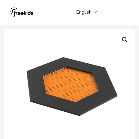
Me
English