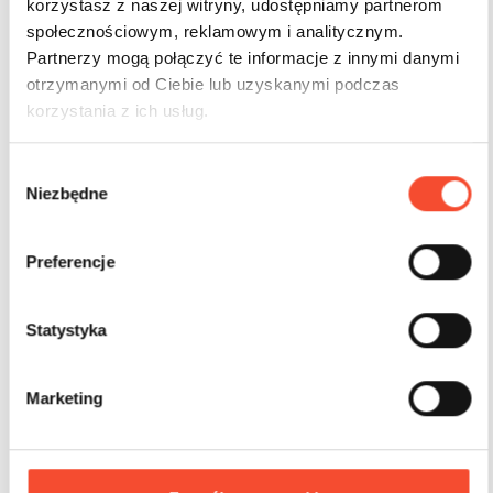
korzystasz z naszej witryny, udostępniamy partnerom
społecznościowym, reklamowym i analitycznym.
Partnerzy mogą połączyć te informacje z innymi danymi
otrzymanymi od Ciebie lub uzyskanymi podczas
korzystania z ich usług.
W
Niezbędne
y
b
ó
Preferencje
r
0095022
QUICKSAND
z
g
Statystyka
Moving Sands 5
o
d
Marketing
y
2-9 years
12 users
27,8 m2