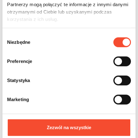
Partnerzy mogą połączyć te informacje z innymi danymi
otrzymanymi od Ciebie lub uzyskanymi podczas
korzystania z ich usług.
W
Niezbędne
y
b
ó
Preferencje
r
z
g
Statystyka
o
d
Marketing
y
0017001
FENCES
Zezwól na wszystkie