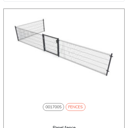
0017005
FENCES
Panel fence