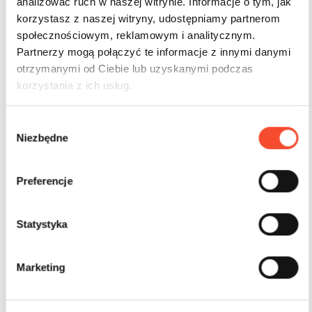
analizować ruch w naszej witrynie. Informacje o tym, jak
korzystasz z naszej witryny, udostępniamy partnerom
społecznościowym, reklamowym i analitycznym.
Partnerzy mogą połączyć te informacje z innymi danymi
otrzymanymi od Ciebie lub uzyskanymi podczas
korzystania z ich usług.
W
Niezbędne
y
b
ó
Preferencje
r
z
0280072
BY THE SEA
g
Statystyka
o
Kraken
d
Marketing
y
3-12 años
24 usuarios
81,09 m2