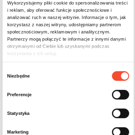
Wykorzystujemy pliki cookie do spersonalizowania treści
i reklam, aby oferować funkcje społecznościowe i
analizować ruch w naszej witrynie. Informacje o tym, jak
korzystasz z naszej witryny, udostępniamy partnerom
społecznościowym, reklamowym i analitycznym.
Partnerzy mogą połączyć te informacje z innymi danymi
otrzymanymi od Ciebie lub uzyskanymi podczas
korzystania z ich usług.
W
Niezbędne
y
b
ó
Preferencje
r
z
g
Statystyka
o
0280072
BY THE SEA
d
Marketing
Kraken
y