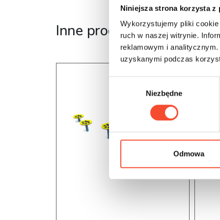
Niniejsza strona korzysta z
Wykorzystujemy pliki cookie 
Inne produkty z tej serii
ruch w naszej witrynie. Inf
reklamowym i analitycznym. 
uzyskanymi podczas korzysta
W
Niezbędne
y
b
ó
r
z
g
Odmowa
o
d
y