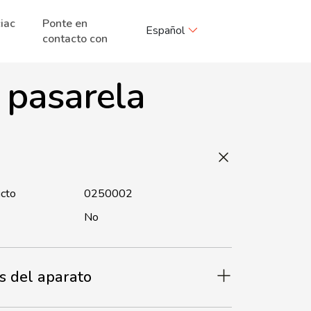
iac
Ponte en
Español
contacto con
 pasarela
ucto
0250002
No
s del aparato