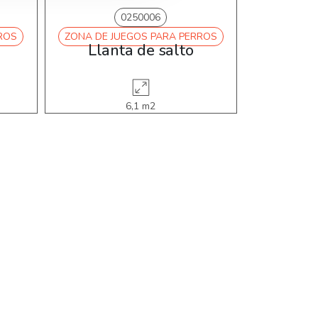
0250006
ROS
ZONA DE JUEGOS PARA PERROS
ZONA DE J
Llanta de salto
Peque
6,1 m2