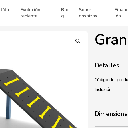
tálo
Evolución
Blo
Sobre
Financ
o
reciente
g
nosotros
ión
Gran
Detalles
Código del prod
Inclusión
Dimensione