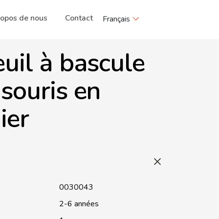
ropos de nous
Contact
Français
uil à bascule
souris en
ier
0030043
2-6 années