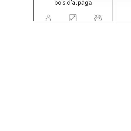
bois d’alpaga
3-12 ans
2 util.
10,30 m2
3