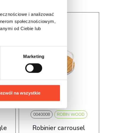
ołecznościowe i analizować
artnerom społecznościowym,
anymi od Ciebie lub
Marketing
ezwól na wszystkie
0040008
ROBIN WOOD
002004
gle
Robinier carrousel
Balanço