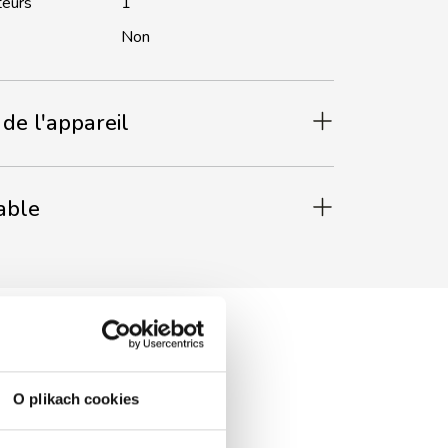
teurs
1
Non
de l'appareil
able
O plikach cookies