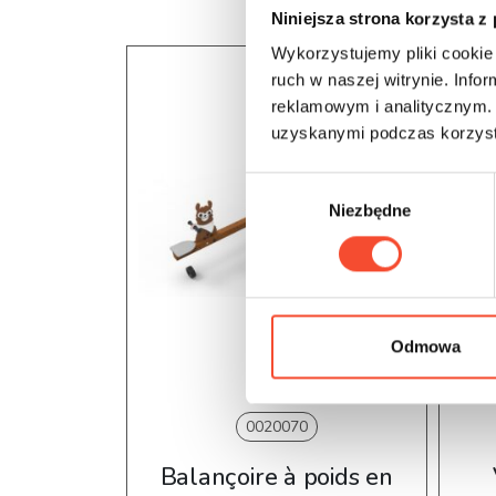
Niniejsza strona korzysta z
Wykorzystujemy pliki cookie 
ruch w naszej witrynie. Inf
reklamowym i analitycznym. 
uzyskanymi podczas korzysta
W
Niezbędne
y
b
ó
r
z
g
Odmowa
o
d
y
0020070
Balançoire à poids en