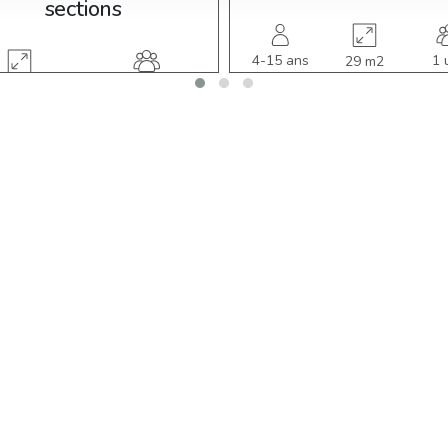
sections
4-15 ans
1 u
29 m2
2 util.
8,47 m2