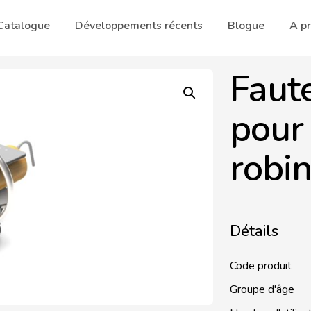
Catalogue
Développements récents
Blogue
A p
Faute
pour 
robin
Détails
Code produit
Groupe d'âge