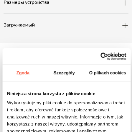
Размеры устройства
Загружаемый
Inne produkty z tej serii
Zgoda
Szczegóły
O plikach cookies
Niniejsza strona korzysta z plików cookie
Wykorzystujemy pliki cookie do spersonalizowania treści
i reklam, aby oferować funkcje społecznościowe i
analizować ruch w naszej witrynie. Informacje o tym, jak
korzystasz z naszej witryny, udostępniamy partnerom
społecznościowym, reklamowym i analitycznym.