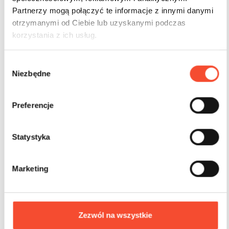
Partnerzy mogą połączyć te informacje z innymi danymi
otrzymanymi od Ciebie lub uzyskanymi podczas
korzystania z ich usług.
W
Niezbędne
y
b
ó
0210036
МИНИ СИТИ
Preferencje
r
Дорожный знак «Диверсии
z
g
Statystyka
o
d
2-6 лет
Marketing
y
Zezwól na wszystkie