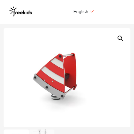
Me
English