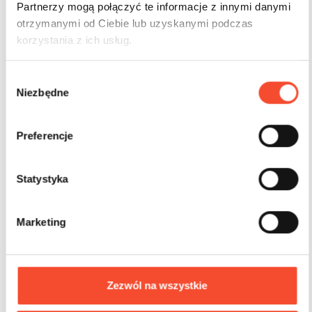
Partnerzy mogą połączyć te informacje z innymi danymi
otrzymanymi od Ciebie lub uzyskanymi podczas
korzystania z ich usług.
W
Niezbędne
y
b
0210008
MINI CITY
ó
Preferencje
r
Streetcar
z
g
Statystyka
o
2-6 years
6 users
16,3 m2
d
Marketing
y
Zezwól na wszystkie