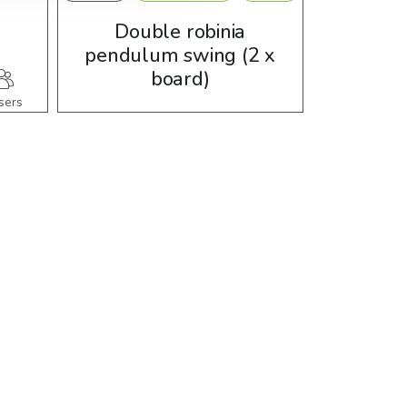
Double robinia
XL Tra
pendulum swing (2 x
board)
sers
4-15
years
3-12
2 users
22,1 m2
years
m2