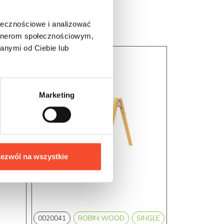
ołecznościowe i analizować
artnerom społecznościowym,
anymi od Ciebie lub
Marketing
ezwól na wszystkie
0020041
ROBIN WOOD
SINGLE
030