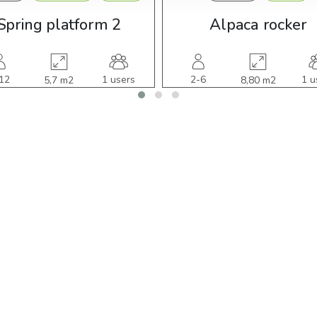
Spring platform 2
Alpaca rocker
12
1 users
2-6
1 u
5,7 m2
8,80 m2
ars
years