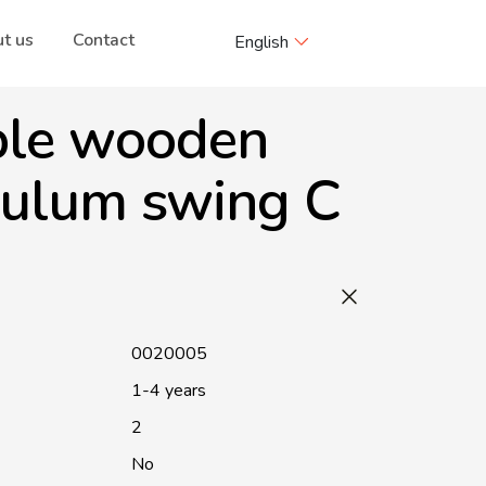
t us
Contact
English
le wooden
ulum swing C
0020005
1-4 years
2
No