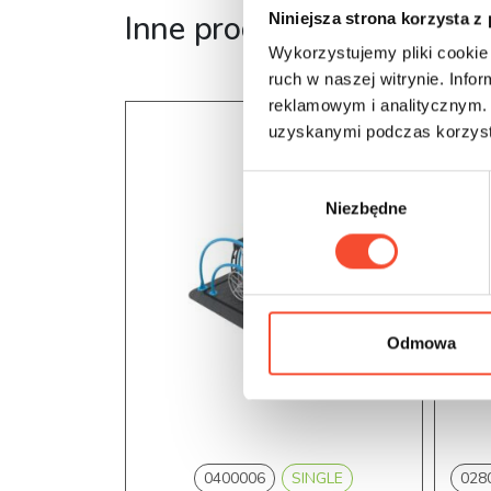
Inne produkty z tej serii
Niniejsza strona korzysta z
Wykorzystujemy pliki cookie 
ruch w naszej witrynie. Inf
reklamowym i analitycznym. 
uzyskanymi podczas korzysta
W
Niezbędne
y
b
ó
r
z
g
Odmowa
o
d
y
0400006
SINGLE
028