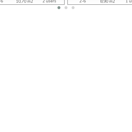
-6
2 users
2-6
1 u
10,70 m2
8,90 m2
ars
years