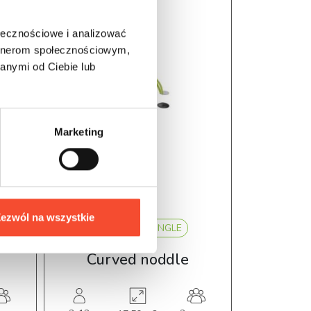
ołecznościowe i analizować
artnerom społecznościowym,
anymi od Ciebie lub
Marketing
ezwól na wszystkie
0030047
SINGLE
028
Curved noddle
Flox hu