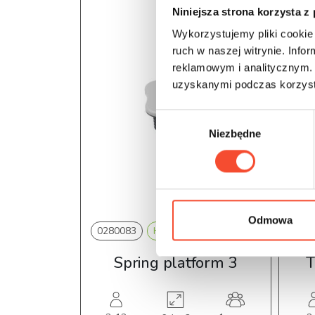
Niniejsza strona korzysta z
Wykorzystujemy pliki cookie 
ruch w naszej witrynie. Inf
reklamowym i analitycznym. 
uzyskanymi podczas korzysta
W
Niezbędne
y
b
ó
r
z
g
Odmowa
0280083
HOP! Metal
SINGLE
o
d
Spring platform 3
T
y