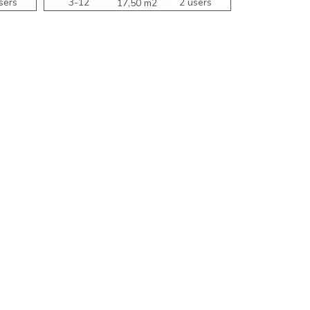
sers
3-12
2 users
3-18
17,50 m2
years
years