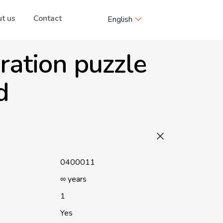
t us
Contact
English
ration puzzle
d
0400011
∞ years
1
Yes