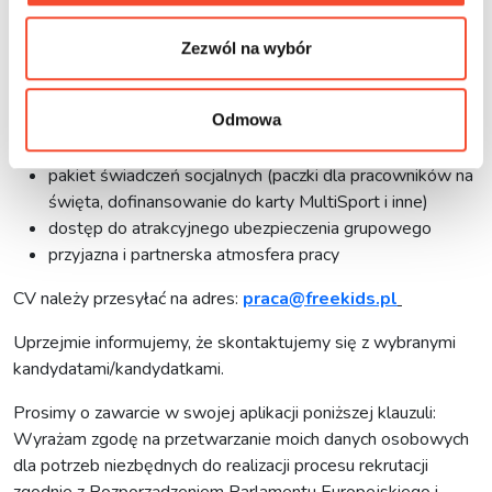
plastycznej metali (np. gięcie, walcowanie)
Zezwól na wybór
Co oferujemy
atrakcyjne warunki zatrudnienia w oparciu o umowę o
Odmowa
pracę
możliwość podniesienia kwalifikacji
pakiet świadczeń socjalnych (paczki dla pracowników na
święta, dofinansowanie do karty MultiSport i inne)
dostęp do atrakcyjnego ubezpieczenia grupowego
przyjazna i partnerska atmosfera pracy
CV należy przesyłać na adres:
praca@freekids.pl
Uprzejmie informujemy, że skontaktujemy się z wybranymi
kandydatami/kandydatkami.
Prosimy o zawarcie w swojej aplikacji poniższej klauzuli:
Wyrażam zgodę na przetwarzanie moich danych osobowych
dla potrzeb niezbędnych do realizacji procesu rekrutacji
zgodnie z Rozporządzeniem Parlamentu Europejskiego i