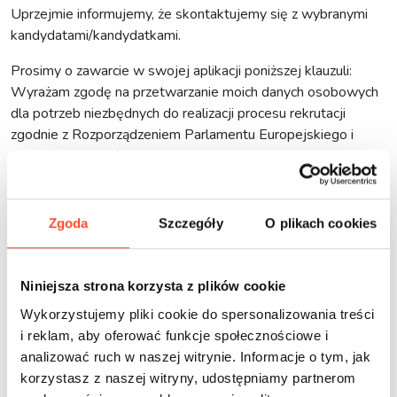
Uprzejmie informujemy, że skontaktujemy się z wybranymi
kandydatami/kandydatkami.
Prosimy o zawarcie w swojej aplikacji poniższej klauzuli:
Wyrażam zgodę na przetwarzanie moich danych osobowych
dla potrzeb niezbędnych do realizacji procesu rekrutacji
zgodnie z Rozporządzeniem Parlamentu Europejskiego i
Rady (UE) 2016/679 z dnia 27 kwietnia 2016 r. w sprawie
ochrony osób fizycznych w związku z przetwarzaniem danych
osobowych i w sprawie swobodnego przepływu takich
danych oraz uchylenia dyrektywy 95/46/WE (RODO).
Zgoda
Szczegóły
O plikach cookies
Administratorem Pani/ Pana danych osobowych jest
FreeKids s.c. A. Gąsiorek Z. Andruszewski, Trzęsowice 32
55-106 Zawonia. Pani/Pana dane będą przetwarzane w celu
Niniejsza strona korzysta z plików cookie
przeprowadzenia procesu rekrutacyjnego.
Wykorzystujemy pliki cookie do spersonalizowania treści
i reklam, aby oferować funkcje społecznościowe i
3. KONSTRUKTOR
analizować ruch w naszej witrynie. Informacje o tym, jak
korzystasz z naszej witryny, udostępniamy partnerom
Miejsce pracy: Zawonia