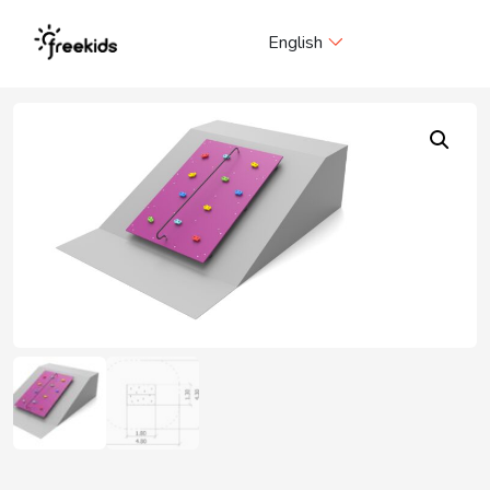
Me
English