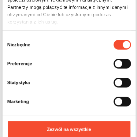
Partnerzy mogą połączyć te informacje z innymi danymi
otrzymanymi od Ciebie lub uzyskanymi podczas
korzystania z ich usług.
W
0011007
ŁAWKI, ŁAWOSTOŁY
Niezbędne
y
Ławka z oparciem Urban
b
ó
Preferencje
r
z
g
Statystyka
o
d
Marketing
y
Zezwól na wszystkie