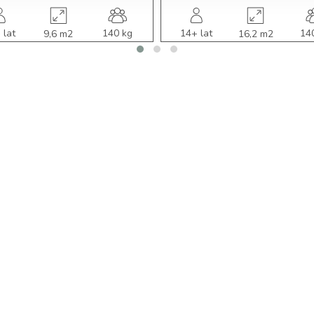
 lat
140 kg
14+ lat
14
9,6 m2
16,2 m2
użytk.
uż