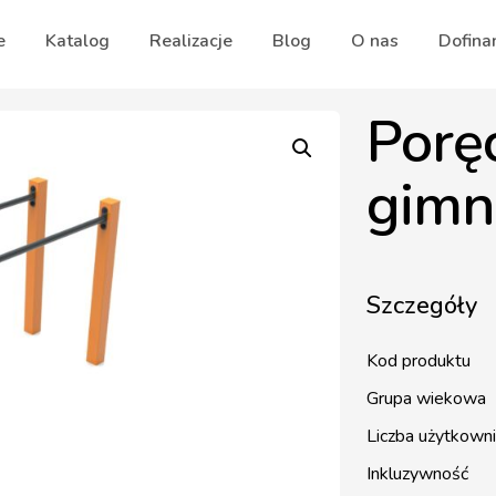
e
Katalog
Realizacje
Blog
O nas
Dofina
Porę
gimn
Szczegóły
Kod produktu
Grupa wiekowa
Liczba użytkown
Inkluzywność