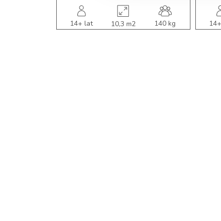
14+ lat
140 kg
14+
10,3 m2
użytk.