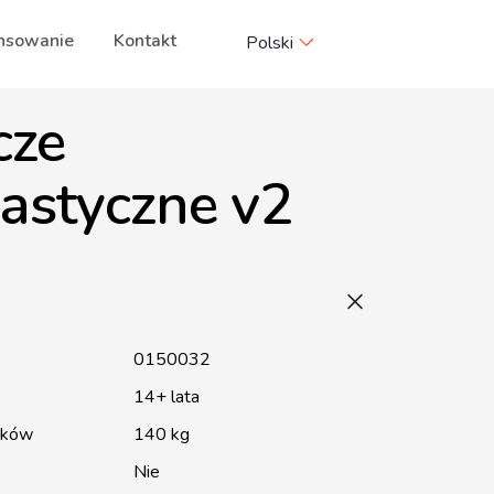
nsowanie
Kontakt
Polski
cze
astyczne v2
0150032
14+ lata
ików
140 kg
Nie