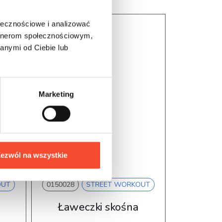
ołecznościowe i analizować
artnerom społecznościowym,
anymi od Ciebie lub
Marketing
ezwól na wszystkie
OUT
0150028
STREET WORKOUT
0150029
Ławeczki skośna
Drabink