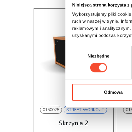
Niniejsza strona korzysta z
Wykorzystujemy pliki cookie 
ruch w naszej witrynie. Inf
reklamowym i analitycznym. 
uzyskanymi podczas korzysta
W
Niezbędne
y
b
ó
r
z
g
Odmowa
o
d
0150025
STREET WORKOUT
01
y
Skrzynia 2