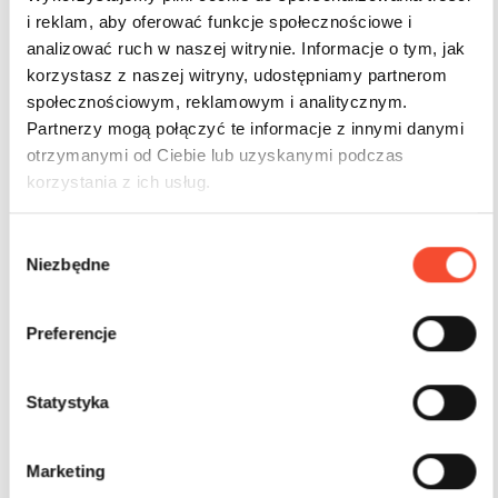
i reklam, aby oferować funkcje społecznościowe i
analizować ruch w naszej witrynie. Informacje o tym, jak
korzystasz z naszej witryny, udostępniamy partnerom
społecznościowym, reklamowym i analitycznym.
Partnerzy mogą połączyć te informacje z innymi danymi
otrzymanymi od Ciebie lub uzyskanymi podczas
korzystania z ich usług.
W
Niezbędne
y
b
ó
Preferencje
r
z
0270045
ROBIN WOOD
g
Statystyka
Żaglówka robinia
o
d
Marketing
y